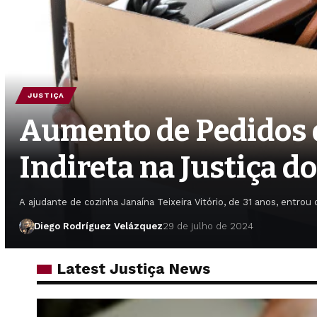
JUSTIÇA
Aumento de Pedidos 
Indireta na Justiça d
A ajudante de cozinha Janaína Teixeira Vitório, de 31 anos, entro
Diego Rodríguez Velázquez
29 de julho de 2024
Latest Justiça News