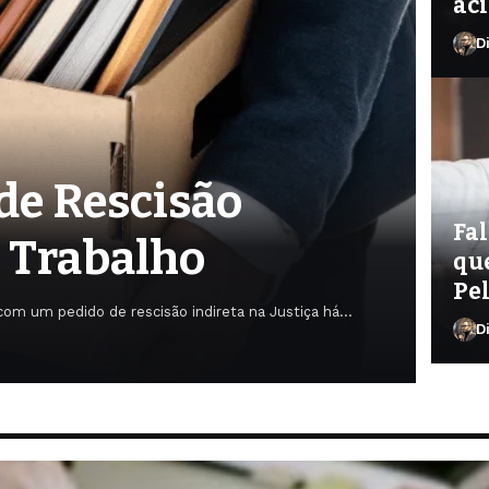
aci
D
de Rescisão
Fal
o Trabalho
qu
Pel
u com um pedido de rescisão indireta na Justiça há…
D
Die