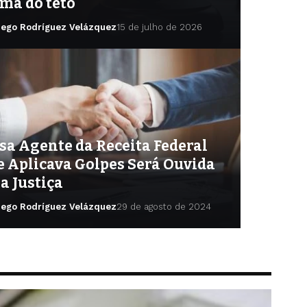
ma do teto
iego Rodríguez Velázquez
15 de julho de 2026
sa Agente da Receita Federal
e Aplicava Golpes Será Ouvida
a Justiça
iego Rodríguez Velázquez
29 de agosto de 2024
go Rodríguez Velázquez
7 de julho de 2025