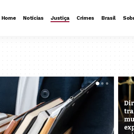
Home
Notícias
Justiça
Crimes
Brasil
Sob
Dir
tra
mu
ex