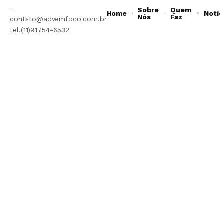
-
Sobre
Quem
Home
Notí
Nós
Faz
contato@advemfoco.com.br
tel.(11)91754-6532