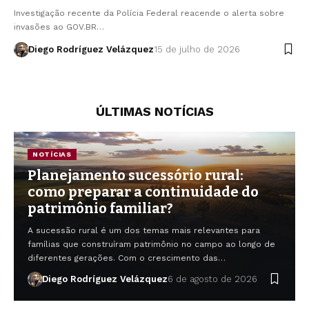
Investigação recente da Polícia Federal reacende o alerta sobre
invasões ao GOV.BR…
Diego Rodríguez Velázquez
15 de julho de 2026
ÚLTIMAS NOTÍCIAS
NOTÍCIAS
Planejamento sucessório rural:
como preparar a continuidade do
patrimônio familiar?
A sucessão rural é um dos temas mais relevantes para
famílias que construíram patrimônio no campo ao longo de
diferentes gerações. Com o crescimento das…
Diego Rodríguez Velázquez
6 de agosto de 2026