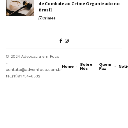
de Combate ao Crime Organizado no
Brasil
Crimes
© 2024 Advocacia em Foco
-
Sobre
Quem
Home
Notí
Nós
Faz
contato@advemfoco.com.br
tel.(11)91754-6532