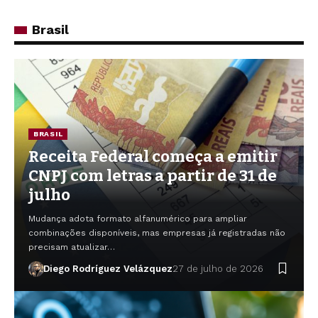
Brasil
BRASIL
Receita Federal começa a emitir
CNPJ com letras a partir de 31 de
julho
Mudança adota formato alfanumérico para ampliar
combinações disponíveis, mas empresas já registradas não
precisam atualizar…
Diego Rodríguez Velázquez
27 de julho de 2026