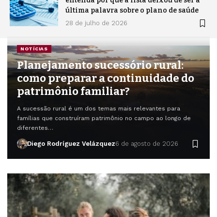
a
entenda por que a lista deixou de ser a
última palavra sobre o plano de saúde
28 de julho de 2026
NOTÍCIAS
Planejamento sucessório rural:
como preparar a continuidade do
patrimônio familiar?
A sucessão rural é um dos temas mais relevantes para
famílias que construíram patrimônio no campo ao longo de
diferentes…
Diego Rodríguez Velázquez
6 de agosto de 2026