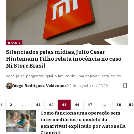
BRASIL
Silenciados pelas mídias, Julio Cesar
Hintemann Filho relata inocência no caso
Mi Store Brasil
Você já se perguntou qual o intuito de uma notícia? Trata-se de…
Diego Rodríguez Velázquez
22 de agosto de 2022
1
2
…
43
44
45
46
47
…
58
59
Como funciona uma operação sem
intermediários: o modelo da
Benarrivati explicado por Antonella
Giancoli