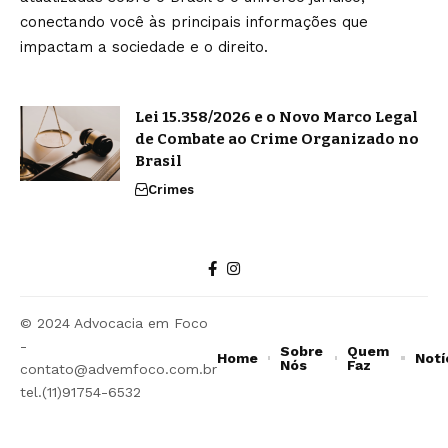
conectando você às principais informações que
impactam a sociedade e o direito.
Lei 15.358/2026 e o Novo Marco Legal
de Combate ao Crime Organizado no
Brasil
Crimes
© 2024 Advocacia em Foco
-
Sobre
Quem
Home
Notí
Nós
Faz
contato@advemfoco.com.br
tel.(11)91754-6532