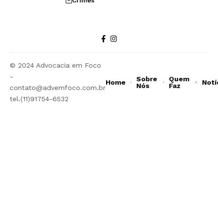
Crimes
© 2024 Advocacia em Foco
-
Sobre
Quem
Home
Notí
Nós
Faz
contato@advemfoco.com.br
tel.(11)91754-6532