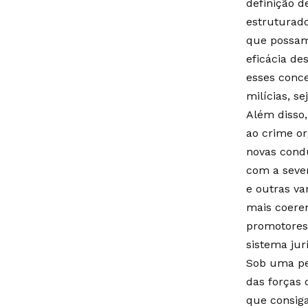
definição d
estruturado
que possam 
eficácia de
esses conce
milícias, s
Além disso,
ao crime or
novas cond
com a sever
e outras va
mais coere
promotores 
sistema jur
Sob uma per
das forças 
que consiga