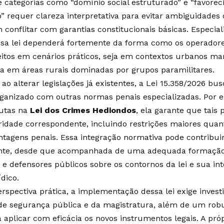
e categorias como “domínio social estruturado” e “favore
” requer clareza interpretativa para evitar ambiguidades 
conflitar com garantias constitucionais básicas. Especia
ssa lei dependerá fortemente da forma como os operadores
itos em cenários práticos, seja em contextos urbanos ma
eja em áreas rurais dominadas por grupos paramilitares.
 ao alterar legislações já existentes, a Lei 15.358/2026 
ganizado com outras normas penais especializadas. Por e
utas na
Lei dos Crimes Hediondos
, ela garante que tais 
idade correspondente, incluindo restrições maiores quan
ntagens penais. Essa integração normativa pode contribu
nte, desde que acompanhada de uma adequada formação t
e defensores públicos sobre os contornos da lei e sua in
ídico.
spectiva prática, a implementação dessa lei exige inves
de segurança pública e da magistratura, além de um robus
 aplicar com eficácia os novos instrumentos legais. A pró