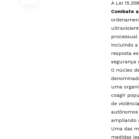
A Lei 15.35
Combate ao
ordenamento
ultraviolen
processual 
incluindo a
resposta es
segurança d
O núcleo de
denomina
uma organiz
coagir popu
de violênc
autônomos n
ampliando a
Uma das mud
medidas le