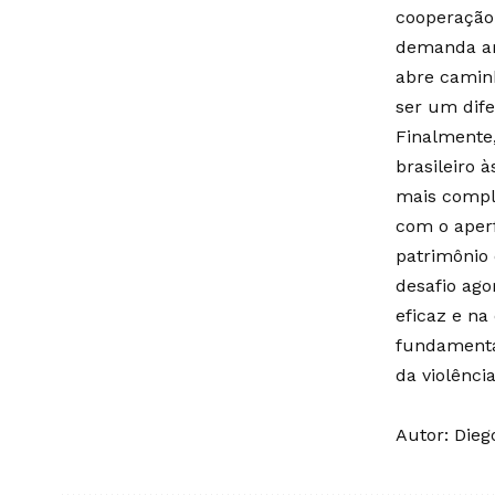
cooperação
demanda art
abre caminh
ser um dif
Finalmente,
brasileiro
mais comple
com o aperf
patrimônio 
desafio ago
eficaz e na
fundamenta
da violênci
Autor: Dieg