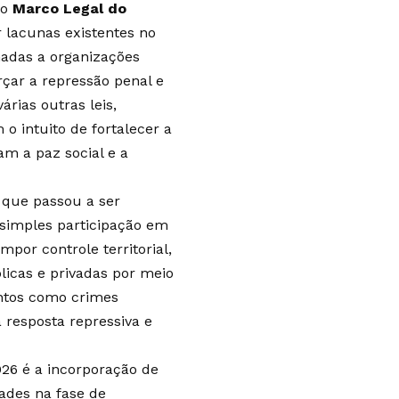
do
Marco Legal do
 lacunas existentes no
nadas a organizações
rçar a repressão penal e
árias outras leis,
o intuito de fortalecer a
m a paz social e a
 que passou a ser
 simples participação em
por controle territorial,
licas e privadas por meio
entos como crimes
 resposta repressiva e
26 é a incorporação de
ades na fase de