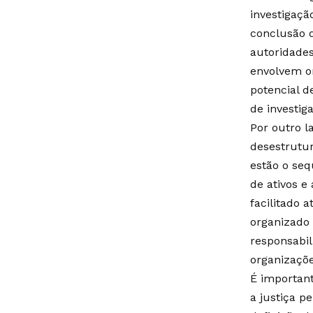
investigaçã
conclusão d
autoridades
envolvem or
potencial d
de investig
Por outro l
desestrutur
estão o seq
de ativos e
facilitado 
organizado
responsabi
organizaçõe
É important
a justiça p