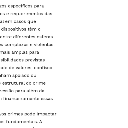
zos específicos para
ções e requerimentos das
nal em casos que
dispositivos têm o
entre diferentes esferas
s complexos e violentos.
s mais amplas para
ibilidades previstas
ade de valores, confisco
enham apoiado ou
e estrutural do crime
ressão para além da
m financeiramente essas
ovos crimes pode impactar
tos fundamentais. A