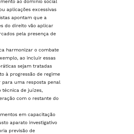
cimento ao domínio social
ou aplicações excessivas
listas apontam que a
 do direito vão aplicar
rcados pela presença de
busca harmonizar o combate
xemplo, ao incluir essas
práticas sejam tratadas
to à progressão de regime
ir para uma resposta penal
écnica de juízes,
teração com o restante do
timentos em capacitação
to aparato investigativo
pria previsão de