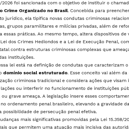
8/2026 foi sancionada com o objetivo de instituir o chama
 Crime Organizado no Brasil
. Concebida para preencher
 jurídico, ela tipifica novas condutas criminosas relacio
tas, grupos paramilitares e milícias privadas, além de refo
a essas práticas. Ao mesmo tempo, altera dispositivos de v
 Lei dos Crimes Hediondos e a Lei de Execução Penal, com 
tatal contra estruturas criminosas complexas que ameaça
as instituições.
ssa lei está na definição de condutas que caracterizam o
do
domínio social estruturado
. Esse conceito vai além da
ação criminosa tradicional e considera ações que visam im
lações ou interferir no funcionamento de instituições púb
ia ou grave ameaça. A legislação insere esses comportam
o ordenamento penal brasileiro, elevando a gravidade da
 possibilidade de persecução penal efetiva.
anças mais significativas promovidas pela Lei 15.358/20
gais que permitem uma atuação mais incisiva das autorid