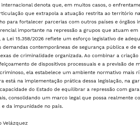
 internacional denota que, em muitos casos, o enfrentam
iculação que extrapola a atuação restrita ao território nac
o para fortalecer parcerias com outros países e órgãos i
erencial importante na repressão a grupos que atuam em
 a Lei 15.358/2026 reflete um esforço legislativo de adeq
 às demandas contemporâneas de segurança pública e de 
xas de criminalidade organizada. Ao combinar a criação 
eiçoamento de dispositivos processuais e a previsão de 
criminoso, ela estabelece um ambiente normativo mais ríg
ra está na implementação prática dessa legislação, na gar
 capacidade do Estado de equilibrar a repressão com garan
is, consolidando um marco legal que possa realmente co
a e da impunidade no país.
o Velázquez