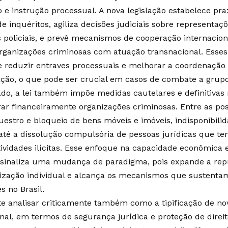
o e instrução processual. A nova legislação estabelece pra
e inquéritos, agiliza decisões judiciais sobre representa
 policiais, e prevê mecanismos de cooperação internacio
ganizações criminosas com atuação transnacional. Esses 
e reduzir entraves processuais e melhorar a coordenação 
ação, o que pode ser crucial em casos de combate a grupo
ado, a lei também impõe medidas cautelares e definitiva
ar financeiramente organizações criminosas. Entre as poss
uestro e bloqueio de bens móveis e imóveis, indisponibilid
 até a dissolução compulsória de pessoas jurídicas que t
atividades ilícitas. Esse enfoque na capacidade econômica 
 sinaliza uma mudança de paradigma, pois expande a rep
lização individual e alcança os mecanismos que sustenta
s no Brasil.
e analisar criticamente também como a tipificação de n
enal, em termos de segurança jurídica e proteção de direi