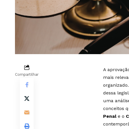
A aprovaçã
Compartilhar
mais releva
organizado
dessa legis
uma análise
conceitos 
Penal
e o
C
contemporâ