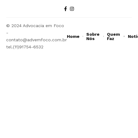
© 2024 Advocacia em Foco
-
Sobre
Quem
Home
Notí
Nós
Faz
contato@advemfoco.com.br
tel.(11)91754-6532