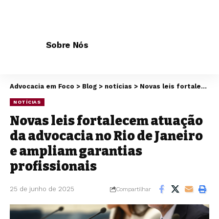
Sobre Nós
Advocacia em Foco
>
Blog
>
notícias
>
Novas leis fortalecem atuação da advocacia no Rio de Janeiro e ampliam garantias profissionais
NOTÍCIAS
Novas leis fortalecem atuação
da advocacia no Rio de Janeiro
e ampliam garantias
profissionais
25 de junho de 2025
Compartilhar