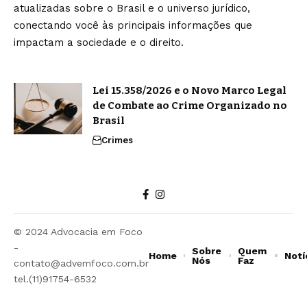
atualizadas sobre o Brasil e o universo jurídico,
conectando você às principais informações que
impactam a sociedade e o direito.
Lei 15.358/2026 e o Novo Marco Legal
de Combate ao Crime Organizado no
Brasil
Crimes
© 2024 Advocacia em Foco
-
Sobre
Quem
Home
Notí
Nós
Faz
contato@advemfoco.com.br
tel.(11)91754-6532