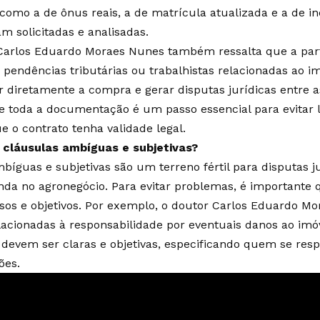
 como a de ônus reais, a de matrícula atualizada e a de in
jam solicitadas e analisadas.
Carlos Eduardo Moraes Nunes também ressalta que a part
 pendências tributárias ou trabalhistas relacionadas ao i
 diretamente a compra e gerar disputas jurídicas entre as
de toda a documentação é um passo essencial para evitar li
e o contrato tenha validade legal.
 cláusulas ambíguas e subjetivas?
bíguas e subjetivas são um terreno fértil para disputas j
da no agronegócio. Para evitar problemas, é importante 
sos e objetivos. Por exemplo, o doutor Carlos Eduardo M
lacionadas à responsabilidade por eventuais danos ao imó
evem ser claras e objetivas, especificando quem se resp
ões.