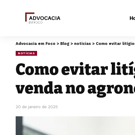
H
Advocacia em Foco
>
Blog
>
notícias
>
Como evitar litíg
NOTÍCIAS
Como evitar lit
venda no agron
20 de janeiro de 2025