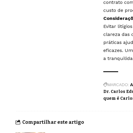
contrato com
custo de proc
Consideraçõ
Evitar litíg
clareza das 
práticas aju
eficazes. Um
a tranquilid
MARCADO:
A
Dr. Carlos E
quem é Carl
Compartilhar este artigo