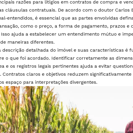
cipais razões para litígios em contratos de compra e vend
as cláusulas contratuais. De acordo com o doutor Carlo
mal-entendidos, é essencial que as partes envolvidas defin
ansação, como o preço, a forma de pagamento, prazos e c
 Isso ajuda a estabelecer um entendimento mútuo e impe
 de maneiras diferentes.
a descrição detalhada do imóvel e suas características é 
re o que foi acordado. Identificar corretamente as dimens
rea e os registros legais pertinentes ajuda a evitar quest
 Contratos claros e objetivos reduzem significativamente o 
 espaço para interpretações divergentes.