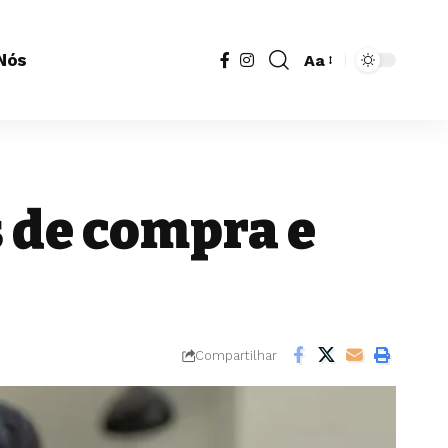
Nós
Aa
Redimensionador
de
fonte
s de compra e
Compartilhar