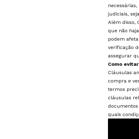
necessárias,
judiciais, se
Além disso, 
que não haja
podem afetar
verificação 
assegurar qu
Como evitar
Cláusulas am
compra e ven
termos preci
cláusulas re
documentos d
quais condiç