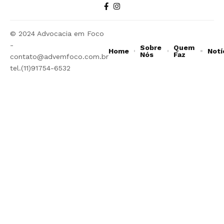
© 2024 Advocacia em Foco
-
Sobre
Quem
Home
Notí
Nós
Faz
contato@advemfoco.com.br
tel.(11)91754-6532