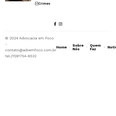
Crimes
© 2024 Advocacia em Foco
-
Sobre
Quem
Home
Notí
Nós
Faz
contato@advemfoco.com.br
tel.(11)91754-6532