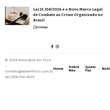
Lei 15.358/2026 e o Novo Marco Legal
de Combate ao Crime Organizado no
Brasil
Crimes
© 2024 Advocacia em Foco
-
Sobre
Quem
Home
Notí
Nós
Faz
contato@advemfoco.com.br
tel.(11)91754-6532