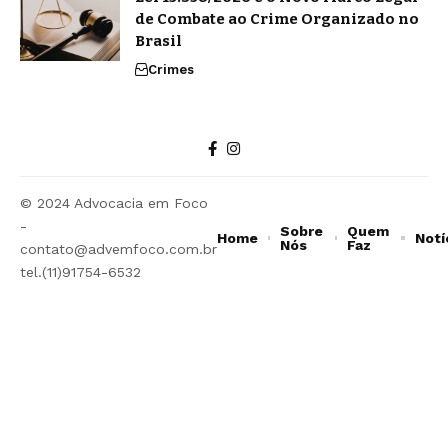
de Combate ao Crime Organizado no
Brasil
Crimes
© 2024 Advocacia em Foco
-
Sobre
Quem
Home
Notí
Nós
Faz
contato@advemfoco.com.br
tel.(11)91754-6532