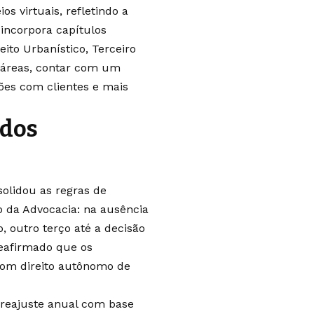
s virtuais, refletindo a
 incorpora capítulos
eito Urbanístico, Terceiro
s áreas, contar com um
ções com clientes e mais
 dos
olidou as regras de
o da Advocacia: na ausência
o, outro terço até a decisão
reafirmado que os
com direito autônomo de
e reajuste anual com base