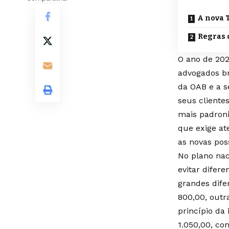
A nova T
Regras 
O ano de 202
advogados br
da OAB e a s
seus cliente
mais padroni
que exige at
as novas pos
No plano nac
evitar difer
grandes dife
800,00, outr
princípio da 
1.050,00, co