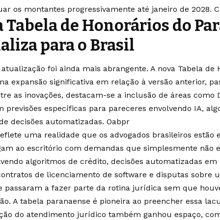
ar os montantes progressivamente até janeiro de 2028.
C
 Tabela de Honorários do Par
naliza para o Brasil
 atualização foi ainda mais abrangente. A nova Tabela de 
a expansão significativa em relação à versão anterior, p
tre as inovações, destacam-se a inclusão de áreas como Dir
om previsões específicas para pareceres envolvendo IA, algo
 de decisões automatizadas.
Oabpr
eflete uma realidade que os advogados brasileiros estão e
gam ao escritório com demandas que simplesmente não ex
olvendo algoritmos de crédito, decisões automatizadas em
ntratos de licenciamento de software e disputas sobre us
 passaram a fazer parte da rotina jurídica sem que hou
ção. A tabela paranaense é pioneira ao preencher essa lac
ção do atendimento jurídico também ganhou espaço, com 