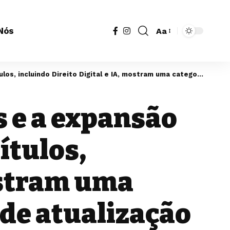
Nós
Aa
Redimensionador
de
fonte
 IA, mostram uma categoria em processo acelerado de atualização profissional
s e a expansão
ítulos,
mostram uma
 de atualização