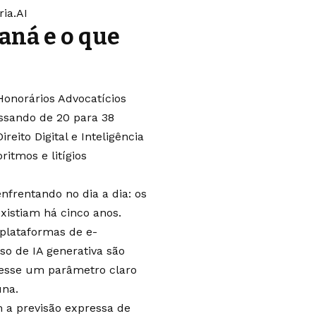
ria.AI
aná e o que
Honorários Advocatícios
assando de 20 para 38
eito Digital e Inteligência
ritmos e litígios
nfrentando no dia a dia: os
istiam há cinco anos.
 plataformas de e-
o de IA generativa são
vesse um parâmetro claro
una.
a previsão expressa de