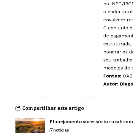
no INPC/IBG
o poder aqui
envolvem rec
O conjunto d
de pagamento
estruturada.
honorários d
seu trabalho
modelos de c
Fontes:
OAB
Autor: Dieg
Compartilhar este artigo
Planejamento sucessório rural: com
notícias