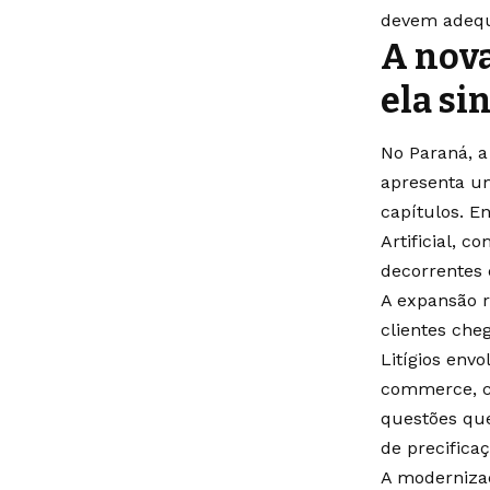
devem adequ
A nova
ela si
No Paraná, a
apresenta um
capítulos. En
Artificial, c
decorrentes
A expansão r
clientes che
Litígios env
commerce, co
questões que
de precifica
A moderniza