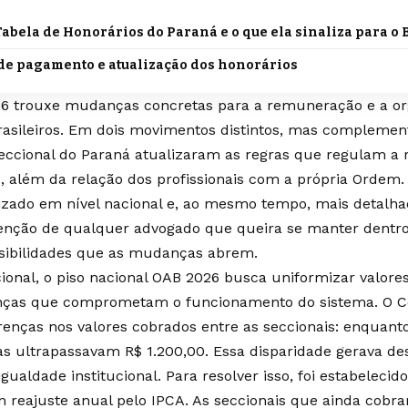
abela de Honorários do Paraná e o que ela sinaliza para o 
de pagamento e atualização dos honorários
6 trouxe mudanças concretas para a remuneração e a org
asileiros. Em dois movimentos distintos, mas complement
eccional do Paraná atualizaram as regras que regulam a r
s, além da relação dos profissionais com a própria Ordem
zado em nível nacional e, ao mesmo tempo, mais detalhad
enção de qualquer advogado que queira se manter dentro
sibilidades que as mudanças abrem.
ional, o piso nacional OAB 2026 busca uniformizar valore
enças que comprometam o funcionamento do sistema. O Co
renças nos valores cobrados entre as seccionais: enqua
as ultrapassavam R$ 1.200,00. Essa disparidade gerava des
igualdade institucional. Para resolver isso, foi estabelec
m reajuste anual pelo IPCA. As seccionais que ainda cobr