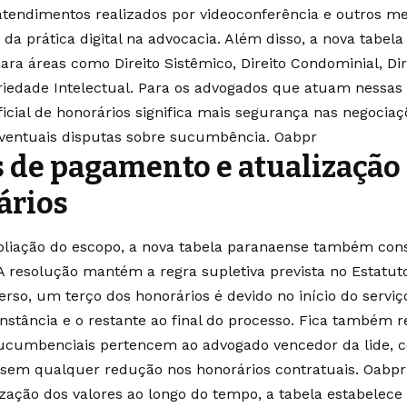
atendimentos realizados por videoconferência e outros meio
da prática digital na advocacia. Além disso, a nova tabela
ara áreas como Direito Sistêmico, Direito Condominial, Dir
riedade Intelectual. Para os advogados que atuam nessa
oficial de honorários significa mais segurança nas negocia
eventuais disputas sobre sucumbência.
Oabpr
 de pagamento e atualização
ários
iação do escopo, a nova tabela paranaense também cons
 resolução mantém a regra supletiva prevista no Estatut
erso, um terço dos honorários é devido no início do serviç
instância e o restante ao final do processo. Fica também 
sucumbenciais pertencem ao advogado vencedor da lide, 
 sem qualquer redução nos honorários contratuais.
Oabpr
ização dos valores ao longo do tempo, a tabela estabelec