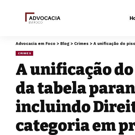
H
Advocacia em Foco
>
Blog
>
Crimes
>
A unificação do piso de anu
CRIMES
A unificação do
da tabela paran
incluindo Direi
categoria em p