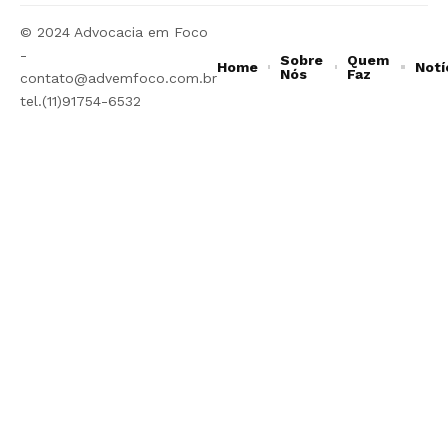
© 2024 Advocacia em Foco
-
Sobre
Quem
Home
Notí
Nós
Faz
contato@advemfoco.com.br
tel.(11)91754-6532