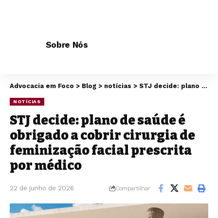
Sobre Nós
Advocacia em Foco
>
Blog
>
notícias
>
STJ decide: plano de saúde é obrigado a cobrir cirurgia de feminização facial prescrita por médico
NOTÍCIAS
STJ decide: plano de saúde é
obrigado a cobrir cirurgia de
feminização facial prescrita
por médico
22 de junho de 2026
Compartilhar