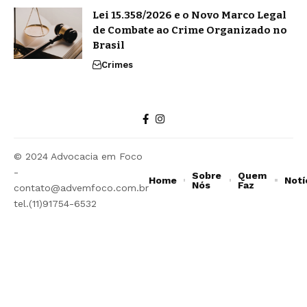
Lei 15.358/2026 e o Novo Marco Legal
de Combate ao Crime Organizado no
Brasil
Crimes
© 2024 Advocacia em Foco
-
Sobre
Quem
Home
Notí
Nós
Faz
contato@advemfoco.com.br
tel.(11)91754-6532