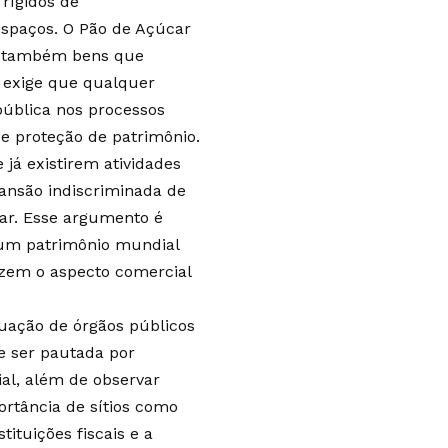
 rígidos de
espaços. O Pão de Açúcar
as também bens que
o exige que qualquer
 pública nos processos
e proteção de patrimônio.
 já existirem atividades
pansão indiscriminada de
ar. Esse argumento é
 um patrimônio mundial
izem o aspecto comercial
tuação de órgãos públicos
e ser pautada por
ial, além de observar
ortância de sítios como
ituições fiscais e a