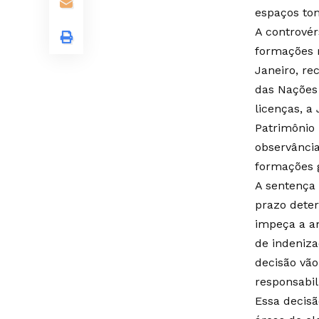
espaços to
A controvér
formações 
Janeiro, re
das Nações 
licenças, a
Patrimônio 
observância
formações g
A sentença
prazo dete
impeça a a
de indeniza
decisão vã
responsabil
Essa decisã