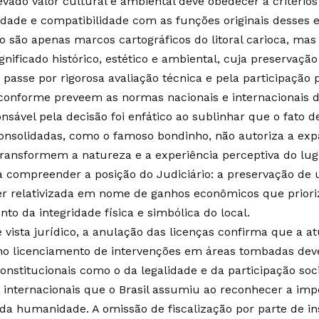
evado valor cultural e ambiental deve obedecer a critérios
idade e compatibilidade com as funções originais desses 
o são apenas marcos cartográficos do litoral carioca, m
nificado histórico, estético e ambiental, cuja preservaçã
 passe por rigorosa avaliação técnica e pela participação
 conforme preveem as normas nacionais e internacionais d
onsável pela decisão foi enfático ao sublinhar que o fato de
consolidadas, como o famoso bondinho, não autoriza a ex
ransformem a natureza e a experiência perceptiva do lug
a compreender a posição do Judiciário: a preservação de
er relativizada em nome de ganhos econômicos que prior
to da integridade física e simbólica do local.
 vista jurídico, a anulação das licenças confirma que a a
 no licenciamento de intervenções em áreas tombadas dev
constitucionais como o da legalidade e da participação soc
internacionais que o Brasil assumiu ao reconhecer a imp
da humanidade. A omissão de fiscalização por parte de inst