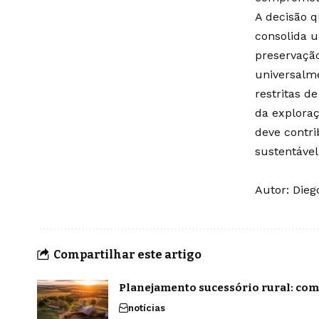
A decisão 
consolida u
preservação
universalme
restritas d
da explora
deve contr
sustentável
Autor: Dieg
Compartilhar este artigo
Planejamento sucessório rural: com
notícias