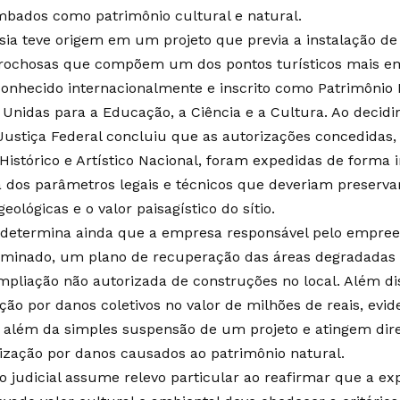
mbados como patrimônio cultural e natural.
sia teve origem em um projeto que previa a instalação de
rochosas que compõem um dos pontos turísticos mais em
conhecido internacionalmente e inscrito como Patrimônio
Unidas para a Educação, a Ciência e a Cultura. Ao decidi
 Justiça Federal concluiu que as autorizações concedidas, 
Histórico e Artístico Nacional, foram expedidas de forma 
 dos parâmetros legais e técnicos que deveriam preservar
eológicas e o valor paisagístico do sítio.
 determina ainda que a empresa responsável pelo empre
rminado, um plano de recuperação das áreas degradadas 
mpliação não autorizada de construções no local. Além d
ção por danos coletivos no valor de milhões de reais, evid
o além da simples suspensão de um projeto e atingem dir
ização por danos causados ao patrimônio natural.
o judicial assume relevo particular ao reafirmar que a ex