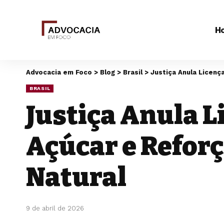
H
Advocacia em Foco
>
Blog
>
Brasil
>
Justiça Anula Licenç
BRASIL
Justiça Anula L
Açúcar e Refor
Natural
9 de abril de 2026