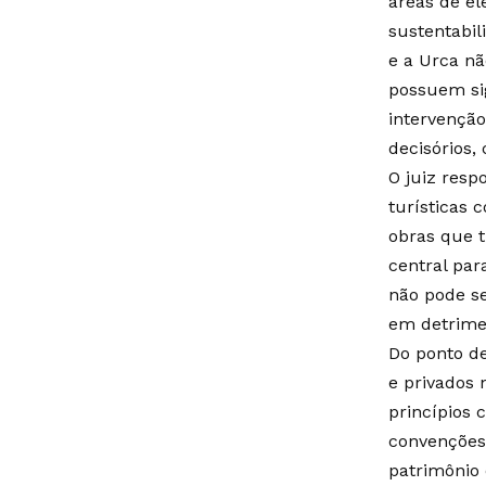
áreas de el
sustentabil
e a Urca nã
possuem sig
intervenção
decisórios,
O juiz resp
turísticas 
obras que t
central par
não pode s
em detrimen
Do ponto de
e privados
princípios 
convenções 
patrimônio 