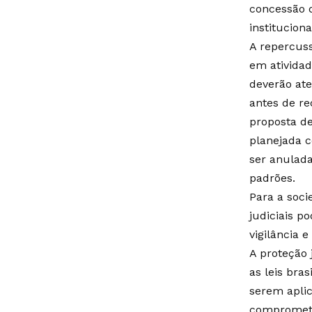
concessão d
instituciona
A repercus
em atividad
deverão ate
antes de re
proposta d
planejada c
ser anulada
padrões.
Para a soci
judiciais p
vigilância 
A proteção 
as leis bra
serem apli
compromete