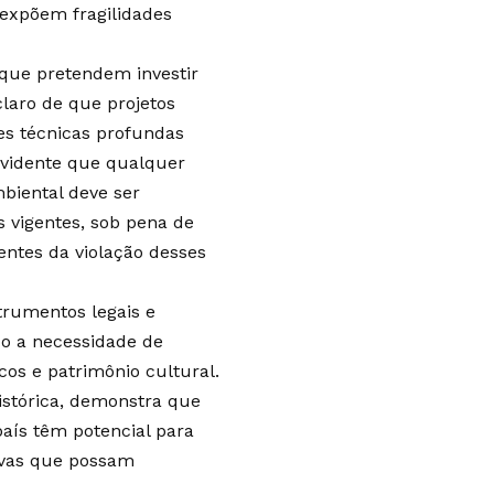
 expõem fragilidades
que pretendem investir
claro de que projetos
es técnicas profundas
 evidente que qualquer
biental deve ser
 vigentes, sob pena de
entes da violação desses
strumentos legais e
do a necessidade de
cos e patrimônio cultural.
istórica, demonstra que
país têm potencial para
ivas que possam