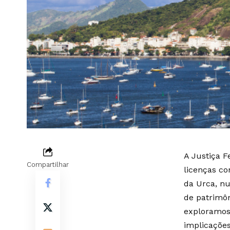
A Justiça F
Compartilhar
licenças co
da Urca, n
de patrimôn
exploramos 
implicações