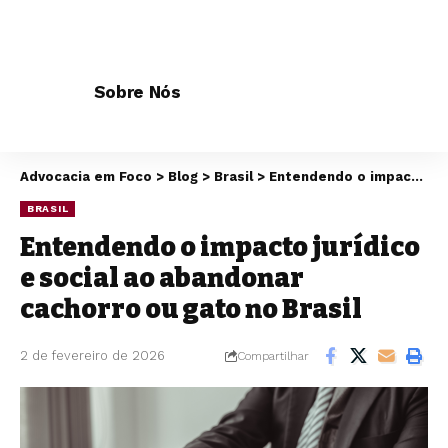
Sobre Nós
Advocacia em Foco
>
Blog
>
Brasil
>
Entendendo o impacto jurídico e social ao abandonar cachorro ou gato no Brasil
BRASIL
Entendendo o impacto jurídico
e social ao abandonar
cachorro ou gato no Brasil
2 de fevereiro de 2026
Compartilhar