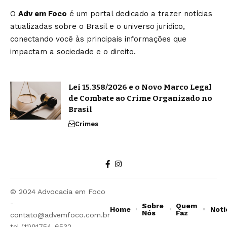
O
Adv em Foco
é um portal dedicado a trazer notícias
atualizadas sobre o Brasil e o universo jurídico,
conectando você às principais informações que
impactam a sociedade e o direito.
Lei 15.358/2026 e o Novo Marco Legal
de Combate ao Crime Organizado no
Brasil
Crimes
© 2024 Advocacia em Foco
-
Sobre
Quem
Home
Notí
Nós
Faz
contato@advemfoco.com.br
tel.(11)91754-6532