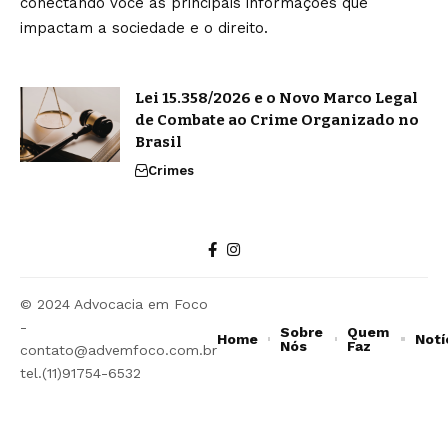
conectando você às principais informações que
impactam a sociedade e o direito.
Lei 15.358/2026 e o Novo Marco Legal
de Combate ao Crime Organizado no
Brasil
Crimes
© 2024 Advocacia em Foco
-
Sobre
Quem
Home
Notí
Nós
Faz
contato@advemfoco.com.br
tel.(11)91754-6532