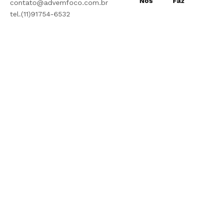
Nós
Faz
contato@advemfoco.com.br
tel.(11)91754-6532