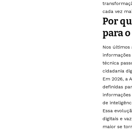
transformaç
cada vez mais
Por qu
para o
Nos últimos 
informações 
técnica pass
cidadania digi
Em 2026, a A
definidas pa
informações 
de inteligên
Essa evoluçã
digitais e v
maior se tor