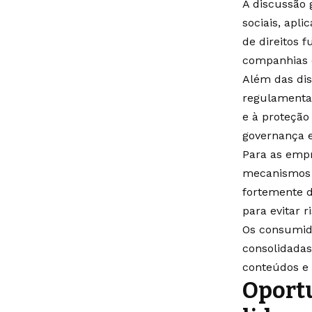
A discussão 
sociais, apli
de direitos 
companhias d
Além das di
regulamentaç
e à proteçã
governança e
Para as empre
mecanismos 
fortemente 
para evitar r
Os consumido
consolidada
conteúdos e 
Oportu