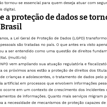
ão tornou-se essencial para quem deseja atuar com seg
 digital.
e a proteção de dados se tor
 Brasil
anos, a Lei Geral de Proteção de Dados (LGPD) transfor
pessoais são tratadas no país. O que antes era visto ap
ou a ser entendido como uma questão de direitos fundame
tal. (
multi.rio
)
NPD vem ampliando sua atuação regulatória e fiscalizatór
ra os próximos anos estão a proteção de direitos dos titul
de crianças e adolescentes, o tratamento de dados pelo p
cia artificial em processos que envolvem informações pesso
o ocorre em um contexto de crescimento dos incidentes 
azamentos de informações. Quanto mais serviços migram p
na a necessidade de mecanismos de proteção capazes de r