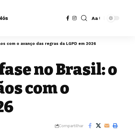
Nós
Aa
Redimensionador
de
fonte
ãos com o avanço das regras da LGPD em 2026
ase no Brasil: o
ãos com o
26
Compartilhar