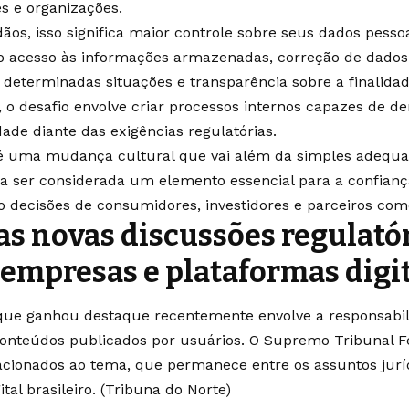
s e organizações.
ãos, isso significa maior controle sobre seus dados pessoa
o acesso às informações armazenadas, correção de dados i
determinadas situações e transparência sobre a finalidad
 o desafio envolve criar processos internos capazes de 
dade diante das exigências regulatórias.
é uma mudança cultural que vai além da simples adequaç
a ser considerada um elemento essencial para a confiança 
o decisões de consumidores, investidores e parceiros come
s novas discussões regulató
 empresas e plataformas digi
que ganhou destaque recentemente envolve a responsabil
 conteúdos publicados por usuários. O Supremo Tribunal Fe
acionados ao tema, que permanece entre os assuntos jurí
tal brasileiro. (
Tribuna do Norte
)