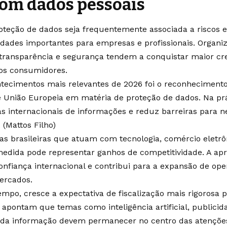
com dados pessoais
teção de dados seja frequentemente associada a riscos 
idades importantes para empresas e profissionais. Organ
transparência e segurança tendem a conquistar maior cre
os consumidores.
tecimentos mais relevantes de 2026 foi o reconhecimen
e União Europeia em matéria de proteção de dados. Na práti
as internacionais de informações e reduz barreiras para 
 (
Mattos Filho
)
s brasileiras que atuam com tecnologia, comércio eletrôni
medida pode representar ganhos de competitividade. A ap
confiança internacional e contribui para a expansão de oper
ercados.
po, cresce a expectativa de fiscalização mais rigorosa p
 apontam que temas como inteligência artificial, publicida
 da informação devem permanecer no centro das atenções