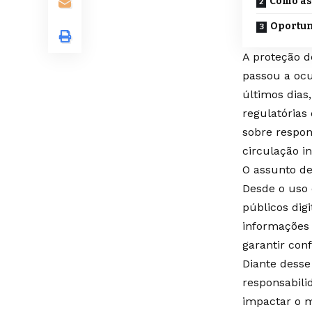
Como as
Oportun
A proteção d
passou a ocu
últimos dias
regulatórias
sobre respon
circulação in
O assunto de
Desde o uso 
públicos dig
informações
garantir con
Diante desse
responsabil
impactar o 