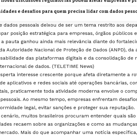
 novas discussões regulatórias podem afetar empresas e pl
idades e desafios para quem precisa lidar com dados pess
e dados pessoais deixou de ser um tema restrito aos dep
par posição estratégica para empresas, órgãos públicos e 
, a pauta ganhou ainda mais relevância diante do fortale
 da Autoridade Nacional de Proteção de Dados (ANPD), da
sabilidade das plataformas digitais e da consolidação de 
ternacional de dados. (
TELETIME News
)
sperta interesse crescente porque afeta diretamente a ro
de aplicativos e redes sociais até operações bancárias, co
itais, praticamente toda atividade moderna envolve o com
 pessoais. Ao mesmo tempo, empresas enfrentam desafios
formidade legal, evitar sanções e proteger sua reputação.
 cenário, muitos brasileiros procuram entender quais são 
idades recaem sobre as organizações e como as mudanças
mercado. Mais do que acompanhar uma notícia específica