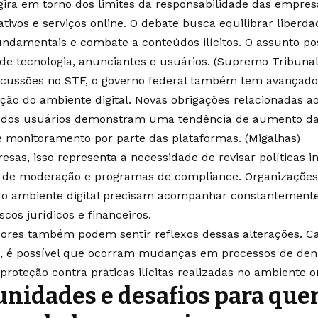
gira em torno dos limites da responsabilidade das empre
cativos e serviços online. O debate busca equilibrar liber
fundamentais e combate a conteúdos ilícitos. O assunto po
e tecnologia, anunciantes e usuários. (
Supremo Tribunal
scussões no STF, o governo federal também tem avançado
ão do ambiente digital. Novas obrigações relacionadas ao
o dos usuários demonstram uma tendência de aumento da
 monitoramento por parte das plataformas. (
Migalhas
)
sas, isso representa a necessidade de revisar políticas in
de moderação e programas de compliance. Organizaçõe
do ambiente digital precisam acompanhar constantement
iscos jurídicos e financeiros.
res também podem sentir reflexos dessas alterações. Ca
s, é possível que ocorram mudanças em processos de den
proteção contra práticas ilícitas realizadas no ambiente o
nidades e desafios para que