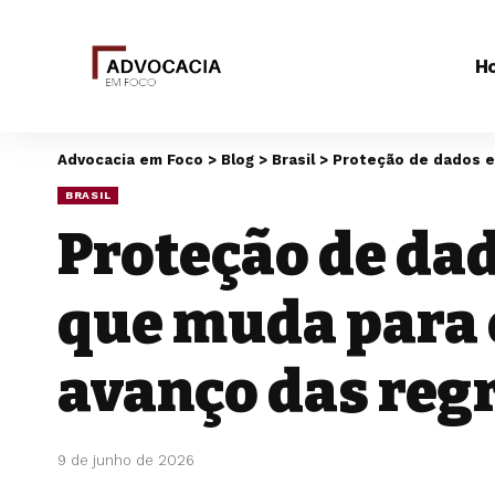
H
Advocacia em Foco
>
Blog
>
Brasil
>
Proteção de dados e
BRASIL
Proteção de dad
que muda para 
avanço das reg
9 de junho de 2026