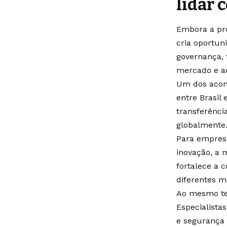
lidar 
Embora a pro
cria oportun
governança, 
mercado e a
Um dos acon
entre Brasil 
transferênci
globalmente.
Para empresa
inovação, a 
fortalece a 
diferentes m
Ao mesmo tem
Especialistas
e segurança