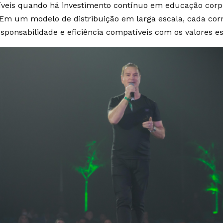
veis quando há investimento contínuo em educação corp
. Em um modelo de distribuição em larga escala, cada cor
sponsabilidade e eficiência compatíveis com os valores est