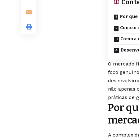
Cont
Por que
Como o 
Como a 
Desenvo
O mercado f
foco genuíno
desenvolvime
não apenas c
práticas de 
Por qu
mercad
A complexida