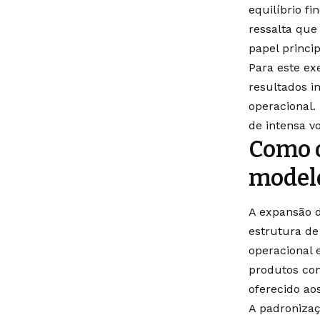
equilíbrio f
ressalta que
papel princi
Para este ex
resultados i
operacional
de intensa v
Como o
model
A expansão 
estrutura de
operacional 
produtos com
oferecido ao
A padronizaç