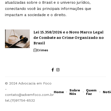
atualizadas sobre o Brasil e o universo jurídico,
conectando você às principais informações que
impactam a sociedade e o direito.
Lei 15.358/2026 e o Novo Marco Legal
de Combate ao Crime Organizado no
Brasil
Crimes
© 2024 Advocacia em Foco
-
Sobre
Quem
Home
Notí
Nós
Faz
contato@advemfoco.com.br
tel.(11)91754-6532