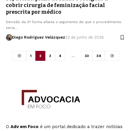
cobrir cirurgia de feminização facial
prescrita por médico
Decisão da 3ª Turma afasta o argumento de que o procedimento
seria…
Diego Rodríguez Velázquez
22 de junho de 2026
1
2
3
4
…
33
34
O
Adv em Foco
é um portal dedicado a trazer notícias