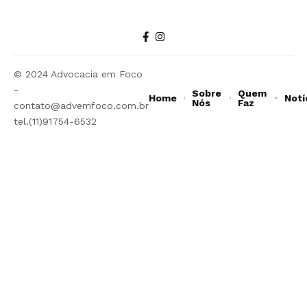
© 2024 Advocacia em Foco
-
Sobre
Quem
Home
Notí
Nós
Faz
contato@advemfoco.com.br
tel.(11)91754-6532