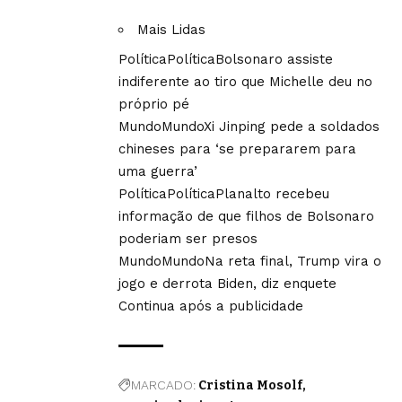
Mais Lidas
Política
Política
Bolsonaro assiste
indiferente ao tiro que Michelle deu no
próprio pé
Mundo
Mundo
Xi Jinping pede a soldados
chineses para ‘se prepararem para
uma guerra’
Política
Política
Planalto recebeu
informação de que filhos de Bolsonaro
poderiam ser presos
Mundo
Mundo
Na reta final, Trump vira o
jogo e derrota Biden, diz enquete
Continua após a publicidade
MARCADO:
Cristina Mosolf