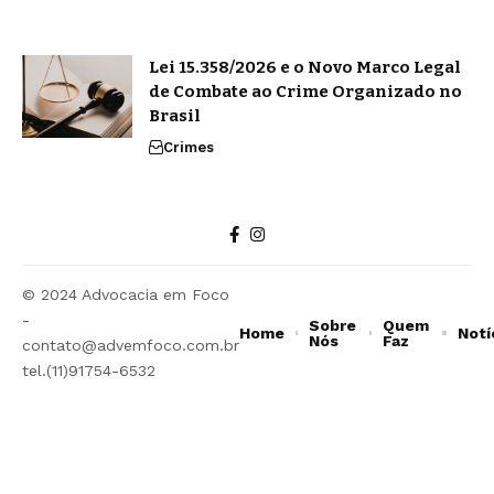
Lei 15.358/2026 e o Novo Marco Legal
de Combate ao Crime Organizado no
Brasil
Crimes
© 2024 Advocacia em Foco
-
Sobre
Quem
Home
Notí
Nós
Faz
contato@advemfoco.com.br
tel.(11)91754-6532