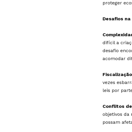
proteger eco
Desafios na
Complexidad
difícil a cr
desafio enco
acomodar dif
Fiscalizaçã
vezes esbarr
leis por par
Conflitos de
objetivos da
possam afeta