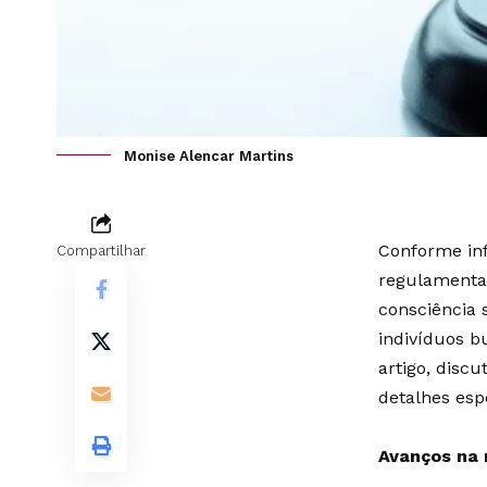
Monise Alencar Martins
Conforme inf
Compartilhar
regulamentaç
consciência 
indivíduos b
artigo, disc
detalhes esp
Avanços na 