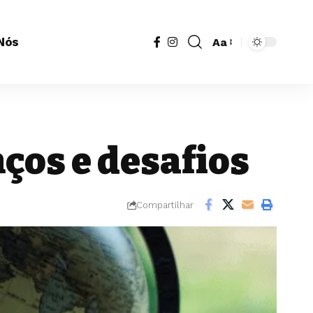
Nós
Aa
Redimensionador
de
fonte
ços e desafios
Compartilhar