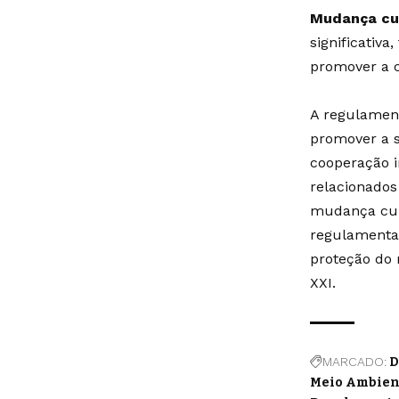
Mudança cul
significativ
promover a c
A regulament
promover a s
cooperação i
relacionados
mudança cult
regulamenta
proteção do 
XXI.
MARCADO:
D
Meio Ambien