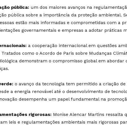
ação pública:
um dos maiores avanços na regulamentação
ção pública sobre a importância da proteção ambiental.
pessoas estão mais informadas e comprometidas com a p
ientações governamentais e empresas a adotar práticas m
ernacionais:
a cooperação internacional em questões amb
 Tratados como o Acordo de Paris sobre Mudanças Climát
 Biológica demonstram o compromisso global em abordar 
iças.
verde:
o avanço da tecnologia tem permitido a criação d
esde a energia renovável até o desenvolvimento de tecnol
 inovação desempenha um papel fundamental na promoção
lamentações rigorosas:
Monise Alencar Martins ressalta 
m leis e regulamentações ambientais mais rigorosas para