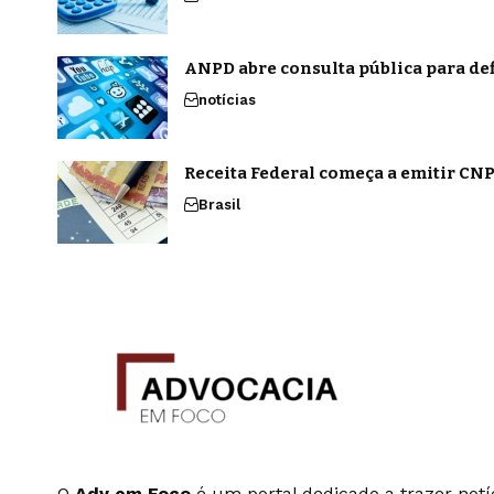
ANPD abre consulta pública para def
notícias
Receita Federal começa a emitir CNPJ
Brasil
O
Adv em Foco
é um portal dedicado a trazer notíc