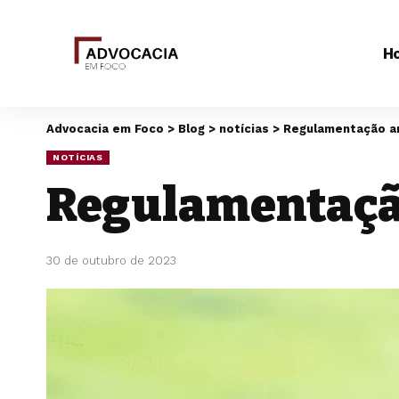
H
Advocacia em Foco
>
Blog
>
notícias
>
Regulamentação am
NOTÍCIAS
Regulamentação
30 de outubro de 2023