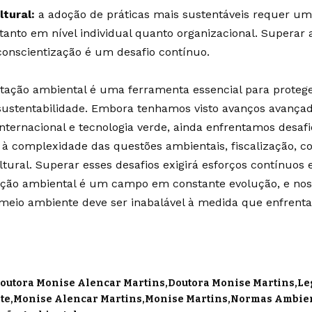
tural:
a adoção de práticas mais sustentáveis ​​requer 
a, tanto em nível individual quanto organizacional. Superar
onscientização é um desafio contínuo.
ação ambiental é uma ferramenta essencial para proteg
ustentabilidade. Embora tenhamos visto avanços avançad
nternacional e tecnologia verde, ainda enfrentamos desaf
 à complexidade das questões ambientais, fiscalização, con
ural. Superar esses desafios exigirá esforços contínuos e
ção ambiental é um campo em constante evolução, e no
meio ambiente deve ser inabalável à medida que enfrenta
outora Monise Alencar Martins
Doutora Monise Martins
Le
te
Monise Alencar Martins
Monise Martins
Normas Ambien