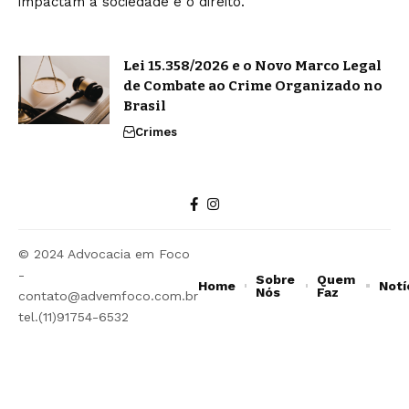
impactam a sociedade e o direito.
Lei 15.358/2026 e o Novo Marco Legal
de Combate ao Crime Organizado no
Brasil
Crimes
© 2024 Advocacia em Foco
-
Sobre
Quem
Home
Notí
Nós
Faz
contato@advemfoco.com.br
tel.(11)91754-6532