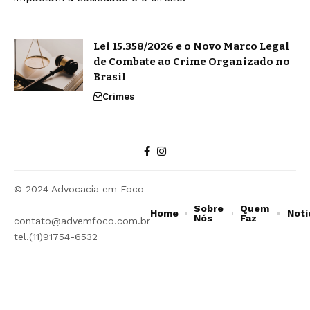
Lei 15.358/2026 e o Novo Marco Legal
de Combate ao Crime Organizado no
Brasil
Crimes
© 2024 Advocacia em Foco
-
Sobre
Quem
Home
Notí
Nós
Faz
contato@advemfoco.com.br
tel.(11)91754-6532