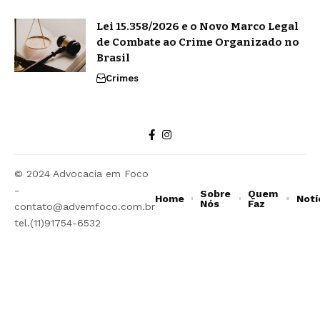
Lei 15.358/2026 e o Novo Marco Legal
de Combate ao Crime Organizado no
Brasil
Crimes
© 2024 Advocacia em Foco
-
Sobre
Quem
Home
Notí
Nós
Faz
contato@advemfoco.com.br
tel.(11)91754-6532