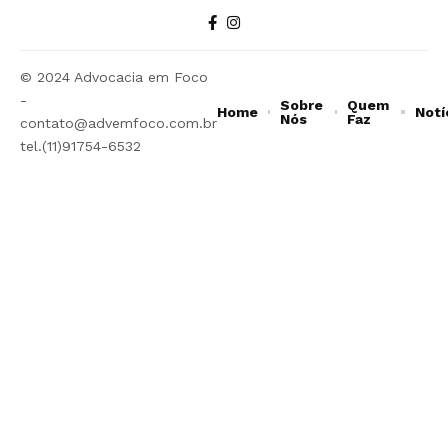
© 2024 Advocacia em Foco
-
Sobre
Quem
Home
Notí
Nós
Faz
contato@advemfoco.com.br
tel.(11)91754-6532