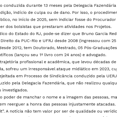
ão conduzida durante 13 meses pela Delegacia Fazendári
radição, indício de culpa ou de dano. Por isso, o procedimen
úblico, no início de 2025, sem indiciar fosse do Procurado
er dos bolsistas que prestaram atividades nos Projetos.
dico do Estado do RJ, pode-se dizer que Bruno Garcia Red
 Direito da PUC-Rio e UFRJ desde 2008 (ingressou com 25
esde 2012, tem Doutorado, Mestrado, 05 Pós-Graduações, 
ntíficos (lançou seu 1º livro com 24 anos) e advogado.
 trajetória profissional e acadêmica, que levou décadas d
da, sofreu um irresponsável ataque midiático em 2023, cu
ejeitada em Processo de Sindicância conduzido pela UERJ 
duzido pela Delegacia Fazendária, que não realizou qualq
 investigados.
 o poder de manchar o nome e a imagem das pessoas, mas
m reerguer a honra das pessoas injustamente atacadas. N
it”. A notícia não tem valor por ser de qualidade ou veríd