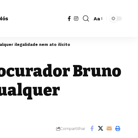
Nós
Aa
Redimensionador
de
fonte
alquer ilegalidade nem ato ilícito
Procurador Bruno
qualquer
Compartilhar