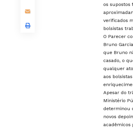
os supostos 
aproximadam
verificados 
bolsistas tr
O Parecer co
Bruno Garcia
que Bruno nã
casado, o qu
qualquer ato
aos bolsista
enriqueciment
Apesar do tr
Ministério P
determinou q
novos depoi
acadêmicos p