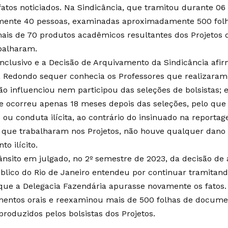
fatos noticiados. Na Sindicância, que tramitou durante 0
ente 40 pessoas, examinadas aproximadamente 500 fol
mais de 70 produtos acadêmicos resultantes dos Projetos
abalharam.
nclusivo e a Decisão de Arquivamento da Sindicância af
 Redondo sequer conhecia os Professores que realizaram 
o influenciou nem participou das seleções de bolsistas; 
e ocorreu apenas 18 meses depois das seleções, pelo que
 ou conduta ilícita, ao contrário do insinuado na reporta
s que trabalharam nos Projetos, não houve qualquer dano 
o ilícito.
ânsito em julgado, no 2º semestre de 2023, da decisão de 
úblico do Rio de Janeiro entendeu por continuar tramitand
ue a Delegacia Fazendária apurasse novamente os fatos. A
mentos orais e reexaminou mais de 500 folhas de docume
roduzidos pelos bolsistas dos Projetos.