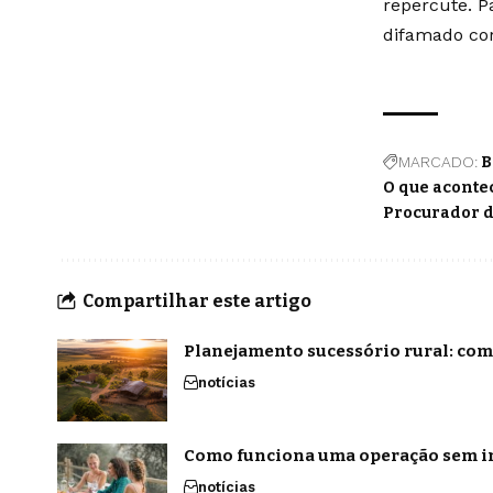
repercute. P
difamado cor
MARCADO:
B
O que aconte
Procurador d
Compartilhar este artigo
Planejamento sucessório rural: com
notícias
Como funciona uma operação sem in
notícias