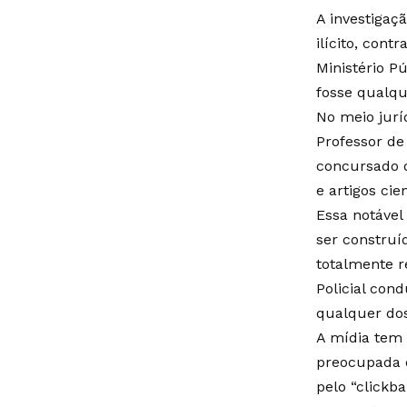
A investigaç
ilícito, cont
Ministério P
fosse qualqu
No meio jurí
Professor de
concursado d
e artigos cie
Essa notável
ser construí
totalmente r
Policial con
qualquer dos
A mídia tem
preocupada e
pelo “clickba