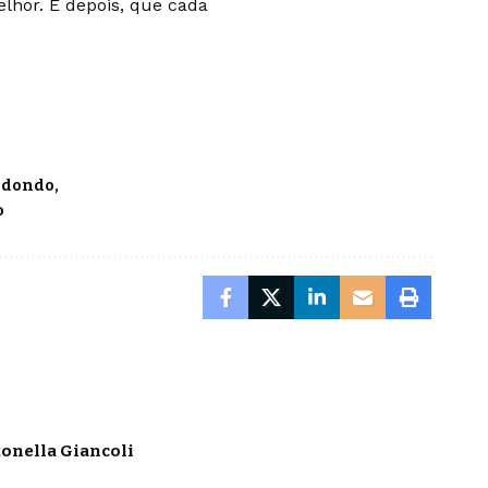
elhor. E depois, que cada
edondo
o
onella Giancoli