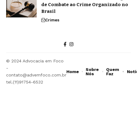
de Combate ao Crime Organizado no
Brasil
Crimes
© 2024 Advocacia em Foco
-
Sobre
Quem
Home
Notí
Nós
Faz
contato@advemfoco.com.br
tel.(11)91754-6532