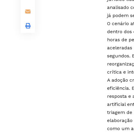
analisado c
já podem se
O cenário a
dentro dos 
horas de pe
aceleradas
segundos. 
reorganizaç
crítica e i
A adoção c
eficiência
resposta e 
artificial 
triagem de 
elaboração 
como um ac