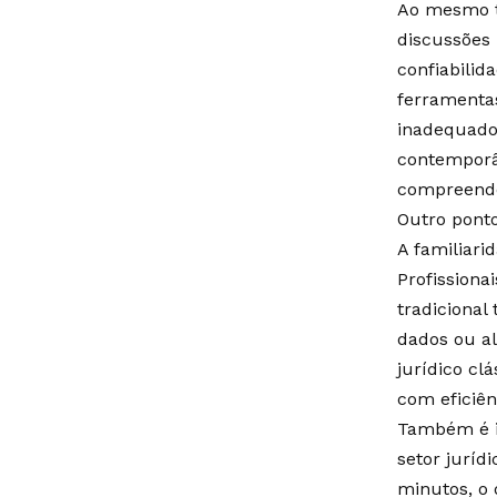
Ao mesmo te
discussões 
confiabilid
ferramentas
inadequados
contemporâ
compreender
Outro ponto
A familiari
Profissionai
tradiciona
dados ou al
jurídico cl
com eficiên
Também é i
setor juríd
minutos, o 