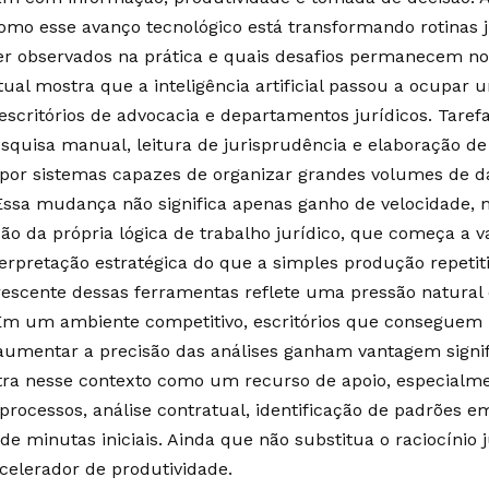
omo esse avanço tecnológico está transformando rotinas j
r observados na prática e quais desafios permanecem no 
tual mostra que a inteligência artificial passou a ocupar 
escritórios de advocacia e departamentos jurídicos. Taref
squisa manual, leitura de jurisprudência e elaboração d
 por sistemas capazes de organizar grandes volumes de 
Essa mudança não significa apenas ganho de velocidad
ão da própria lógica de trabalho jurídico, que começa a v
nterpretação estratégica do que a simples produção repeti
rescente dessas ferramentas reflete uma pressão natural
. Em um ambiente competitivo, escritórios que conseguem
aumentar a precisão das análises ganham vantagem signific
entra nesse contexto como um recurso de apoio, especial
processos, análise contratual, identificação de padrões em
de minutas iniciais. Ainda que não substitua o raciocínio
elerador de produtividade.