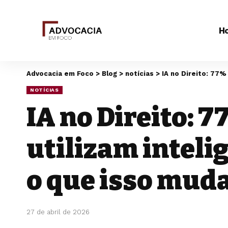
H
Advocacia em Foco
>
Blog
>
notícias
>
IA no Direito: 77%
NOTÍCIAS
IA no Direito: 7
utilizam inteli
o que isso muda
27 de abril de 2026