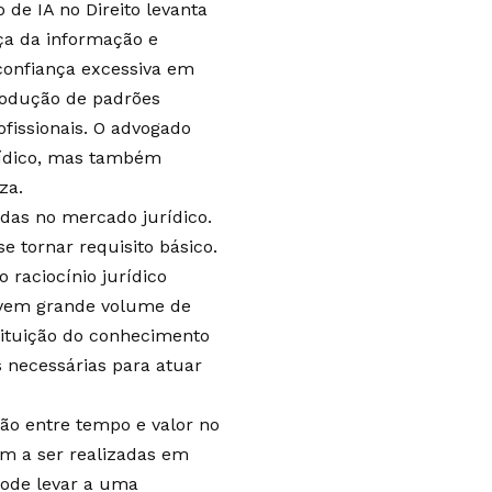
de IA no Direito levanta
ça da informação e
 confiança excessiva em
produção de padrões
ofissionais. O advogado
rídico, mas também
za.
idas no mercado jurídico.
e tornar requisito básico.
o raciocínio jurídico
olvem grande volume de
tituição do conhecimento
 necessárias para atuar
o entre tempo e valor no
am a ser realizadas em
pode levar a uma