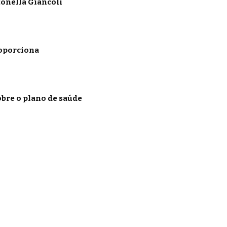
onella Giancoli
roporciona
obre o plano de saúde