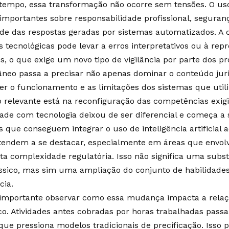
mpo, essa transformação não ocorre sem tensões. O uso 
importantes sobre responsabilidade profissional, seguran
ade das respostas geradas por sistemas automatizados. A
 tecnológicas pode levar a erros interpretativos ou à re
, o que exige um novo tipo de vigilância por parte dos pr
neo passa a precisar não apenas dominar o conteúdo ju
 o funcionamento e as limitações dos sistemas que utili
 relevante está na reconfiguração das competências exig
dade com tecnologia deixou de ser diferencial e começa a s
s que conseguem integrar o uso de inteligência artificial a
l tendem a se destacar, especialmente em áreas que env
ta complexidade regulatória. Isso não significa uma subs
ássico, mas sim uma ampliação do conjunto de habilidades
cia.
mportante observar como essa mudança impacta a relaçã
ico. Atividades antes cobradas por horas trabalhadas pass
que pressiona modelos tradicionais de precificação. Isso 