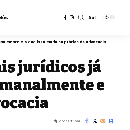
Nós
Aa
semanalmente e o que isso muda na prática da advocacia
is jurídicos já
 semanalmente e
vocacia
Compartilhar