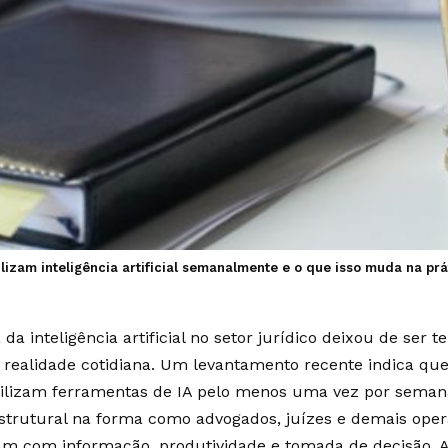
utilizam inteligência artificial semanalmente e o que isso muda na pr
da inteligência artificial no setor jurídico deixou de ser t
realidade cotidiana. Um levantamento recente indica que
 utilizam ferramentas de IA pelo menos uma vez por sema
trutural na forma como advogados, juízes e demais oper
dam com informação, produtividade e tomada de decisão. Ao