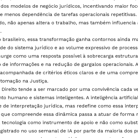
 dos modelos de negócio jurídicos, incentivando maior fo
 e menos dependência de tarefas operacionais repetitivas. A 
do, não apenas altera o trabalho, mas também influencia
.
 brasileiro, essa transformação ganha contornos ainda ma
de do sistema jurídico e ao volume expressivo de proces
surge como uma resposta possível à sobrecarga estrutura
 de informações e na redução de gargalos operacionais. 
 acompanhada de critérios éticos claros e de uma compre
utomação na Justiça.
 Direito tende a ser marcado por uma convivência cada v
o humano e sistemas inteligentes. A inteligência artificia
 de interpretação jurídica, mas redefine como essa inter
l que compreende essa dinâmica passa a atuar de forma m
a tecnologia como instrumento de apoio e não como subst
gistrado no uso semanal de IA por parte da maioria dos pr