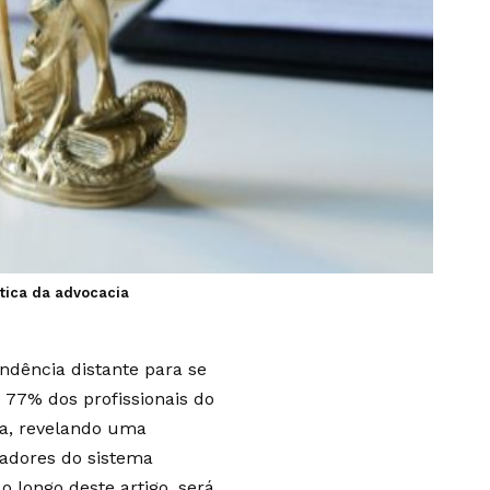
ática da advocacia
endência distante para se
 77% dos profissionais do
na, revelando uma
adores do sistema
 longo deste artigo, será