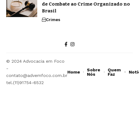
de Combate ao Crime Organizado no
Brasil
Crimes
© 2024 Advocacia em Foco
-
Sobre
Quem
Home
Notí
Nós
Faz
contato@advemfoco.com.br
tel.(11)91754-6532