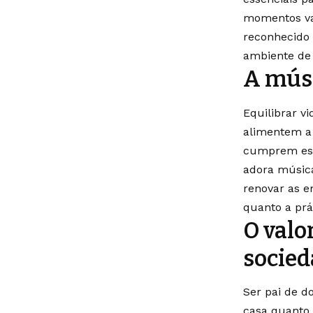
momentos val
reconhecido 
ambiente de 
A músi
Equilibrar v
alimentem a 
cumprem esse
adora música
renovar as en
quanto a prát
O valo
socied
Ser pai de d
casa quanto 