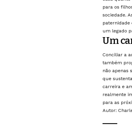
para os filh
sociedade. A
paternidade 
um legado pa
Um ca
Conciliar a 
também propo
não apenas s
que sustenta
carreira e a
realmente im
para as próx
Autor: Charl