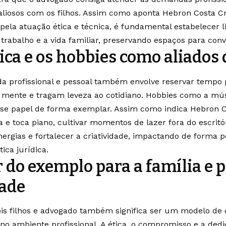
iosos com os filhos. Assim como aponta Hebron Costa Cruz
pela atuação ética e técnica, é fundamental estabelecer li
trabalho e a vida familiar, preservando espaços para convi
ca e os hobbies como aliados
ida profissional e pessoal também envolve reservar tempo 
mente e tragam leveza ao cotidiano. Hobbies como a músic
 papel de forma exemplar. Assim como indica Hebron Co
 e toca piano, cultivar momentos de lazer fora do escrit
ergias e fortalecer a criatividade, impactando de forma po
ica jurídica.
r do exemplo para a família e p
ade
ois filhos e advogado também significa ser um modelo de 
no ambiente profissional. A ética, o compromisso e a ded