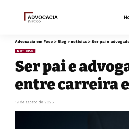
H
Advocacia em Foco
>
Blog
>
notícias
>
Ser pai e advogado
NOTÍCIAS
Ser pai e advog
entre carreira e
19 de agosto de 2025