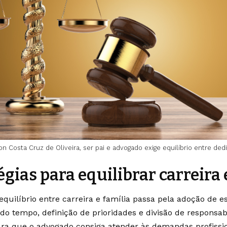
on Costa Cruz de Oliveira, ser pai e advogado exige equilíbrio entre ded
égias para equilibrar carreira 
quilíbrio entre carreira e família passa pela adoção de es
do tempo, definição de prioridades e divisão de responsa
ara que o advogado consiga atender às demandas profissi