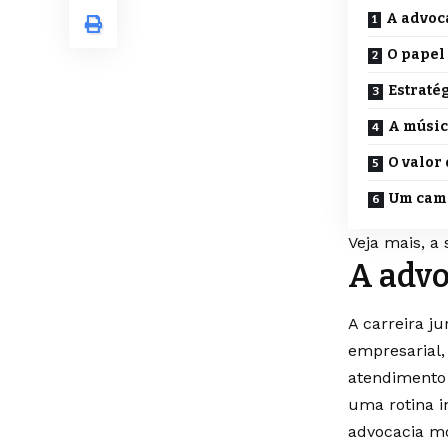
A advoc
O papel
Estraté
A músic
O valor
Um cam
Veja mais, a 
A advo
A carreira j
empresarial,
atendimento 
uma rotina i
advocacia mo