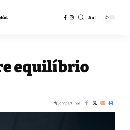
Nós
Aa
Redimensionador
de
fonte
re equilíbrio
Compartilhar