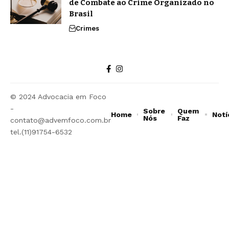
de Combate ao Crime Organizado no
Brasil
Crimes
© 2024 Advocacia em Foco
-
Sobre
Quem
Home
Notí
Nós
Faz
contato@advemfoco.com.br
tel.(11)91754-6532