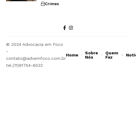
Crimes
© 2024 Advocacia em Foco
-
Sobre
Quem
Home
Notí
Nós
Faz
contato@advemfoco.com.br
tel.(11)91754-6532