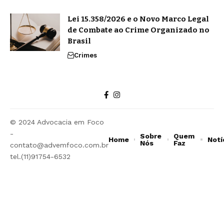
Lei 15.358/2026 e o Novo Marco Legal
de Combate ao Crime Organizado no
Brasil
Crimes
© 2024 Advocacia em Foco
-
Sobre
Quem
Home
Notí
Nós
Faz
contato@advemfoco.com.br
tel.(11)91754-6532