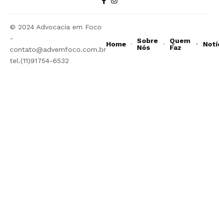
© 2024 Advocacia em Foco
-
Sobre
Quem
Home
Notí
Nós
Faz
contato@advemfoco.com.br
tel.(11)91754-6532