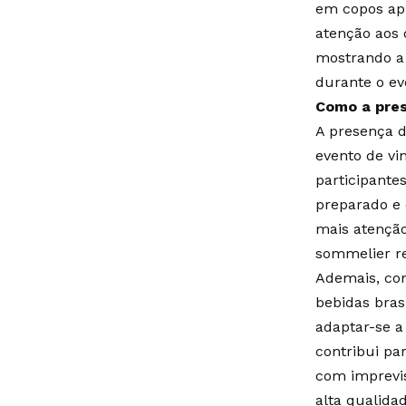
em copos apr
atenção aos 
mostrando a 
durante o ev
Como a pres
A presença d
evento de vi
participante
preparado e 
mais atenção
sommelier re
Ademais, com
bebidas bras
adaptar-se a
contribui pa
com imprevi
alta qualida