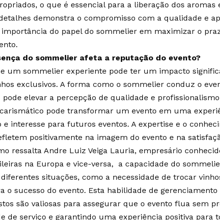
opriados, o que é essencial para a liberação dos aromas e
detalhes demonstra o compromisso com a qualidade e apr
importância do papel do sommelier em maximizar o praze
ento.
ença do sommelier afeta a reputação do evento?
e um sommelier experiente pode ter um impacto signific
nhos exclusivos. A forma como o sommelier conduz o even
s pode elevar a percepção de qualidade e profissionali
carismático pode transformar um evento em uma experiên
 e interesse para futuros eventos. A expertise e o conh
fletem positivamente na imagem do evento e na satisfaçã
o ressalta Andre Luiz Veiga Lauria, empresário conheci
ileiras na Europa e vice-versa, a capacidade do sommelie
 diferentes situações, como a necessidade de trocar vinhos
ra o sucesso do evento. Esta habilidade de gerenciamento 
stos são valiosas para assegurar que o evento flua sem
de de serviço e garantindo uma experiência positiva para t