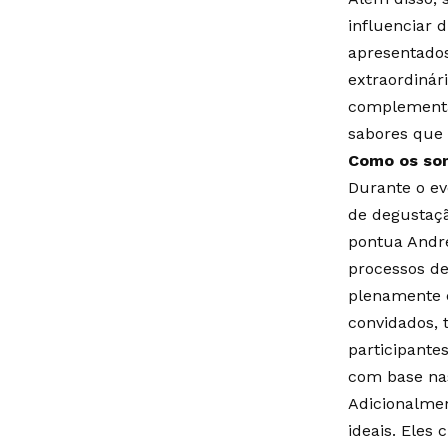
influenciar 
apresentado
extraordinár
complementa 
sabores que 
Como os som
Durante o ev
de degustaçã
pontua Andre
processos de
plenamente c
convidados, 
participante
com base nas
Adicionalmen
ideais. Eles