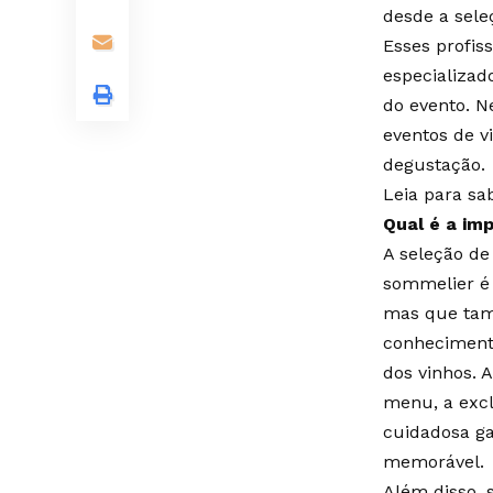
desde a sele
Esses profis
especializad
do evento. 
eventos de v
degustação.
Leia para sa
Qual é a im
A seleção de
sommelier é 
mas que tamb
conhecimento
dos vinhos. 
menu, a excl
cuidadosa ga
memorável.
Além disso, 