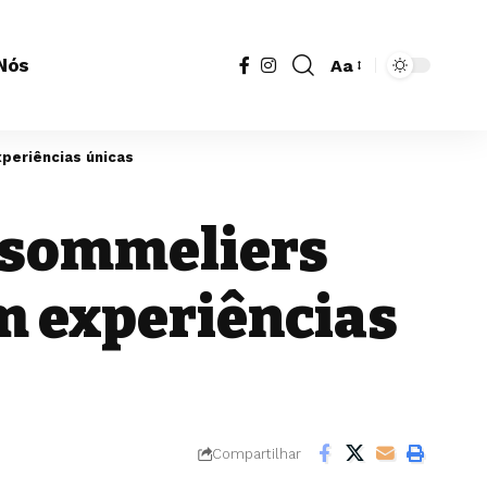
Nós
Aa
Redimensionador
de
fonte
periências únicas
s sommeliers
m experiências
Compartilhar