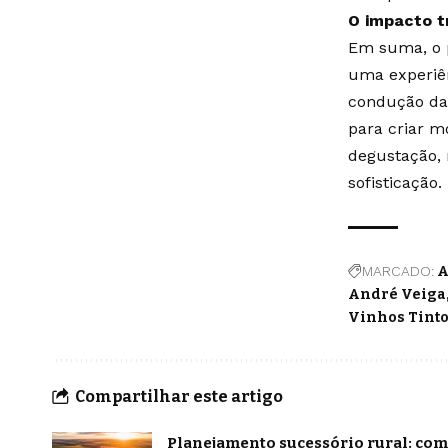
O impacto t
Em suma, o p
uma experiên
condução da 
para criar m
degustação, 
sofisticação.
MARCADO:
A
André Veiga
Vinhos Tint
Compartilhar este artigo
Planejamento sucessório rural: com