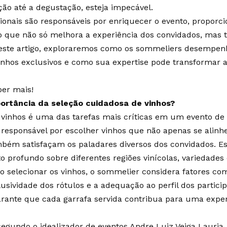
ção até a degustação, esteja impecável.
sionais são responsáveis por enriquecer o evento, propor
o que não só melhora a experiência dos convidados, mas
Neste artigo, exploraremos como os sommeliers desempe
inhos exclusivos e como sua expertise pode transformar a
ber mais!
portância da seleção cuidadosa de vinhos?
 vinhos é uma das tarefas mais críticas em um evento de 
responsável por escolher vinhos que não apenas se alin
ém satisfaçam os paladares diversos dos convidados. Es
 profundo sobre diferentes regiões vinícolas, variedades 
Ao selecionar os vinhos, o sommelier considera fatores 
usividade dos rótulos e a adequação ao perfil dos partici
rante que cada garrafa servida contribua para uma expe
segundo o idealizador de eventos Andre Luiz Veiga Lauria,