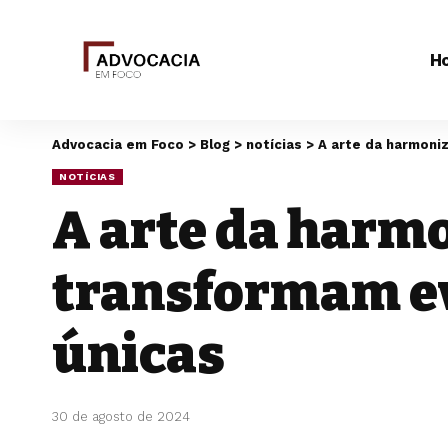
H
Advocacia em Foco
>
Blog
>
notícias
>
A arte da harmoni
NOTÍCIAS
A arte da harm
transformam ev
únicas
30 de agosto de 2024