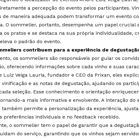
diretamente a percepção do evento pelos participantes. V
s de maneira adequada podem transformar um evento 
ia. O sommelier, portanto, desempenha um papel crucial a
os pratos e se destaca na sua própria individualidade, c
eleva o padrão do evento.
meliers contribuem para a experiência de degustaçã
ento, os sommeliers são responsáveis por guiar os convid
o, oferecendo informações sobre cada vinho e suas carac
 Luiz Veiga Lauria, fundador e CEO da Prixan, eles expli
 vinificação e as notas de degustação, ajudando os partici
ada seleção. Esse conhecimento e orientação enriquecem
tornando-a mais informativa e envolvente. A interação d
s também permite a personalização da experiência, ajus
 preferências individuais e no feedback recebido.
te, o sommelier tem o papel de garantir que a degustaç
 cuidam do serviço, garantindo que os vinhos sejam servid