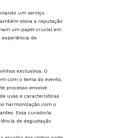
cionando um serviço
 também eleva a reputação
nham um papel crucial em
 experiência de
vinhos exclusivos. O
hem com o tema do evento,
te processo envolve
de uvas e características
como harmonização com o
pantes. Essa curadoria
riência de degustação
 a escolha dos vinhos pode