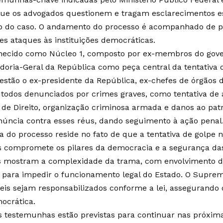
ue os advogados questionem e tragam esclarecimentos es
 do caso. O andamento do processo é acompanhado de per
ves ataques às instituições democráticas.
ecido como Núcleo 1, composto por ex-membros do gover
doria-Geral da República como peça central da tentativa d
 estão o ex-presidente da República, ex-chefes de órgãos 
, todos denunciados por crimes graves, como tentativa de 
de Direito, organização criminosa armada e danos ao patr
núncia contra esses réus, dando seguimento à ação penal
a do processo reside no fato de que a tentativa de golpe
 compromete os pilares da democracia e a segurança das i
s mostram a complexidade da trama, com envolvimento de
para impedir o funcionamento legal do Estado. O Suprem
eis sejam responsabilizados conforme a lei, assegurando o
ocrática.
as testemunhas estão previstas para continuar nas próxi