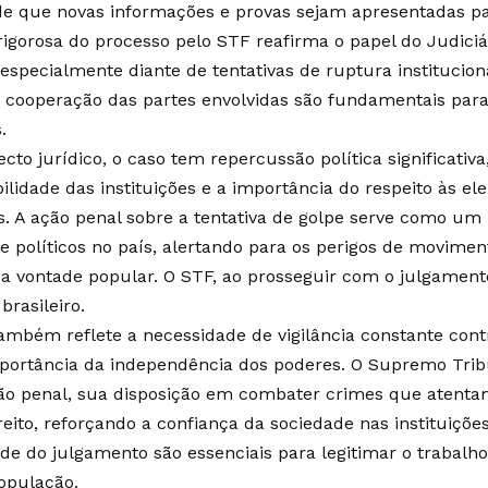
de que novas informações e provas sejam apresentadas pa
igorosa do processo pelo STF reafirma o papel do Judiciá
especialmente diante de tentativas de ruptura instituciona
a cooperação das partes envolvidas são fundamentais par
.
cto jurídico, o caso tem repercussão política significativ
ilidade das instituições e a importância do respeito às ele
. A ação penal sobre a tentativa de golpe serve como um
is e políticos no país, alertando para os perigos de movi
 a vontade popular. O STF, ao prosseguir com o julgamento
brasileiro.
ambém reflete a necessidade de vigilância constante cont
portância da independência dos poderes. O Supremo Trib
o penal, sua disposição em combater crimes que atentam
reito, reforçando a confiança da sociedade nas instituiçõe
ade do julgamento são essenciais para legitimar o trabalho
opulação.