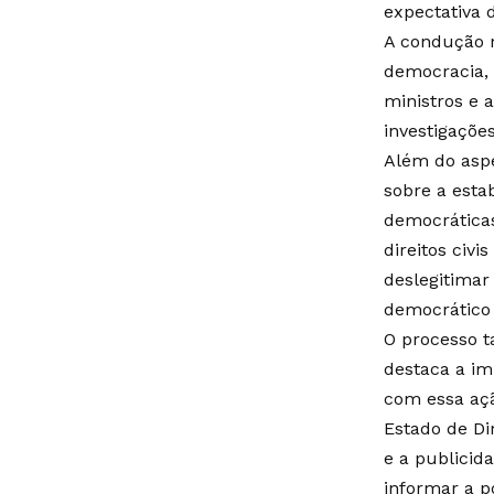
expectativa 
A condução r
democracia, 
ministros e 
investigações
Além do aspe
sobre a estab
democráticas
direitos civ
deslegitimar
democrático 
O processo t
destaca a im
com essa açã
Estado de Di
e a publicid
informar a p