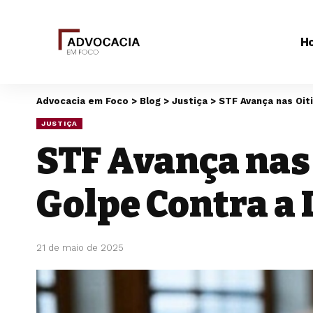
H
Advocacia em Foco
>
Blog
>
Justiça
>
STF Avança nas Oit
JUSTIÇA
STF Avança nas 
Golpe Contra a 
21 de maio de 2025