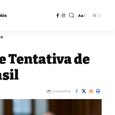
Nós
Aa
Redimensionador
de
fonte
il
e Tentativa de
sil
Compartilhar