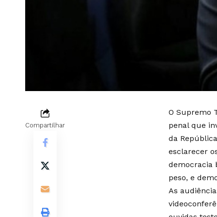
O Supremo Tr
penal que in
Compartilhar
da República
esclarecer o
democracia b
peso, e demo
As audiência
videoconferê
ouvidas test