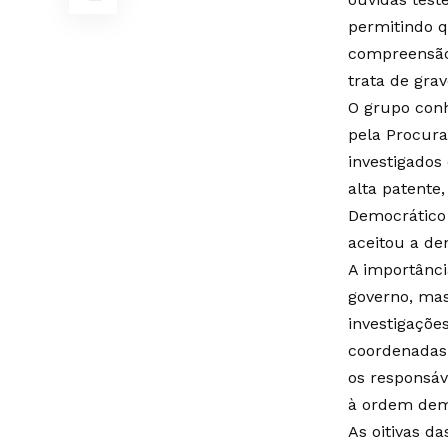
permitindo q
compreensão
trata de gra
O grupo conh
pela Procura
investigados
alta patente
Democrático 
aceitou a de
A importânci
governo, mas
investigaçõe
coordenadas 
os responsáv
à ordem dem
As oitivas d