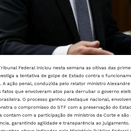
ibunal Federal iniciou nesta semana as oitivas das prim
vestiga a tentativa de golpe de Estado contra o funciona
. A ação penal, conduzida pelo relator ministro Alexandr
s fatos que envolveram atos para derrubar o governo eleito
rasileira. O processo ganhou destaque nacional, envolvend
nstra o compromisso do STF com a preservação do Estado
s contam com a participação de ministros da Corte e são r
ncia, garantindo agilidade e transparência ao julgamento. 
emunhas-chave indicadas pelo Ministério Público Federal 