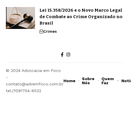
Lei 15.358/2026 e o Novo Marco Legal
de Combate ao Crime Organizado no
Brasil
Crimes
© 2024 Advocacia em Foco
-
Sobre
Quem
Home
Notí
Nós
Faz
contato@advemfoco.com.br
tel.(11)91754-6532