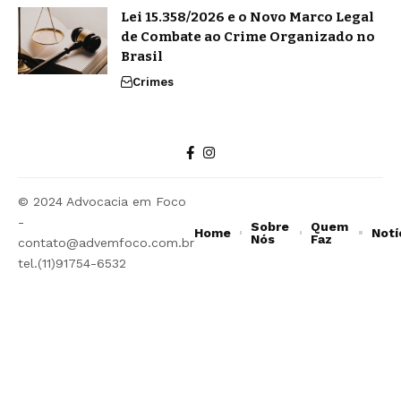
Lei 15.358/2026 e o Novo Marco Legal
de Combate ao Crime Organizado no
Brasil
Crimes
© 2024 Advocacia em Foco
-
Sobre
Quem
Home
Notí
Nós
Faz
contato@advemfoco.com.br
tel.(11)91754-6532