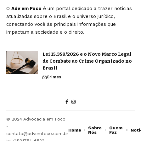
O
Adv em Foco
é um portal dedicado a trazer notícias
atualizadas sobre o Brasil e o universo jurídico,
conectando você às principais informações que
impactam a sociedade e o direito.
Lei 15.358/2026 e o Novo Marco Legal
de Combate ao Crime Organizado no
Brasil
Crimes
© 2024 Advocacia em Foco
-
Sobre
Quem
Home
Notí
Nós
Faz
contato@advemfoco.com.br
tel.(11)91754-6532