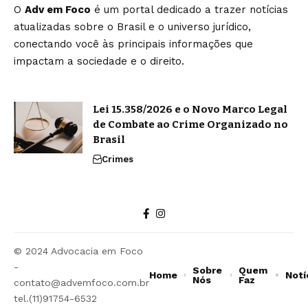
O
Adv em Foco
é um portal dedicado a trazer notícias
atualizadas sobre o Brasil e o universo jurídico,
conectando você às principais informações que
impactam a sociedade e o direito.
Lei 15.358/2026 e o Novo Marco Legal
de Combate ao Crime Organizado no
Brasil
Crimes
© 2024 Advocacia em Foco
-
Sobre
Quem
Home
Notí
Nós
Faz
contato@advemfoco.com.br
tel.(11)91754-6532