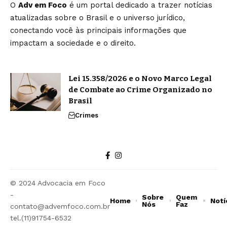
O
Adv em Foco
é um portal dedicado a trazer notícias
atualizadas sobre o Brasil e o universo jurídico,
conectando você às principais informações que
impactam a sociedade e o direito.
Lei 15.358/2026 e o Novo Marco Legal
de Combate ao Crime Organizado no
Brasil
Crimes
© 2024 Advocacia em Foco
-
Sobre
Quem
Home
Notí
Nós
Faz
contato@advemfoco.com.br
tel.(11)91754-6532