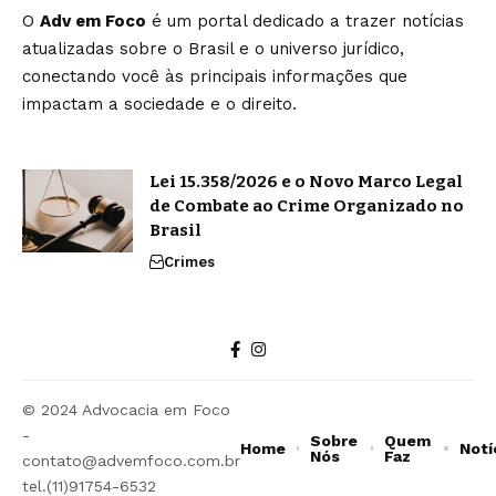
O
Adv em Foco
é um portal dedicado a trazer notícias
atualizadas sobre o Brasil e o universo jurídico,
conectando você às principais informações que
impactam a sociedade e o direito.
Lei 15.358/2026 e o Novo Marco Legal
de Combate ao Crime Organizado no
Brasil
Crimes
© 2024 Advocacia em Foco
-
Sobre
Quem
Home
Notí
Nós
Faz
contato@advemfoco.com.br
tel.(11)91754-6532