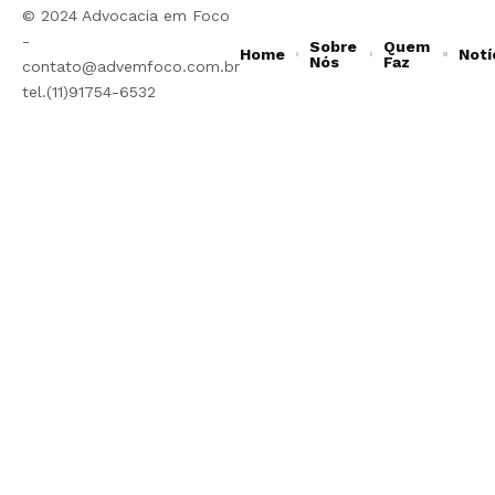
© 2024 Advocacia em Foco
-
Sobre
Quem
Home
Notí
Nós
Faz
contato@advemfoco.com.br
tel.(11)91754-6532