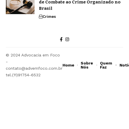
de Combate ao Crime Organizado no
Brasil
Crimes
© 2024 Advocacia em Foco
-
Sobre
Quem
Home
Notí
Nós
Faz
contato@advemfoco.com.br
tel.(11)91754-6532