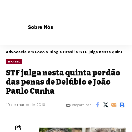
Sobre Nós
Advocacia em Foco
>
Blog
>
Brasil
>
STF julga nesta quinta perdão das penas de Delúbio e João Paulo Cunha
BRASIL
STF julga nesta quinta perdão
das penas de Delúbio e João
Paulo Cunha
10 de março de 2016
Compartilhar